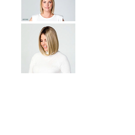
Zou u willen weten wat wij voor u kunnen
betekenen?
Een intake gesprek is geheel vrijblijvend en
kosteloos.