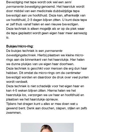
Bevestiging met tape wordt ook wel een
semi
permanente bevestiging
genoemd. Het haarstuk wordt
door middel van een medicinale dubbelzijdige tape
bevestigd aan uw hoofdhuid. Deze kan, afhankelijk van
uw hoofdhuid, 2-3 dagen blijven zitten. U kunt deze tape
er zelf thuis vanaf halen en een nieuwe bevestigen.
Deze techniek is alleen mogelijk als er op de plek waar
de tape geplaatst wordt geen eigen haar meer aanwezig
is.
Buisjes/micro-ring:
De buisjes techniek is een
permanente
bevestigingstechniek
. Hierbij plaatsen we kleine micro-
rings aan de binnenkant van het haarstukje. Hier halen
we dunne plukjes van uw eigen haar doorheen.
Deze techniek is geschikt voor mensen die erg dun haar
hebben. Dit omdat de micro-rings om de centimeter
bevestigd worden en daardoor de druk over veel punten
wordt verdeelt.
Deze techniek is niet schadelijk voor het eigen haar en
kan 4-5 weken blijven zitten. Hierna halen we het
haarstukje los, verzorgen we uw haar en hoofdhuid en
plaatsen we het haarstukje opnieuw.
Tijdens het dragen kunt u alles er mee doen wat u
gewend bent. Denk aan douchen, slapen, stijlen en zelfs
zwemmen.